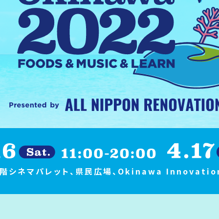
9階シネマパレット、県民広場、
Okinawa Innovat